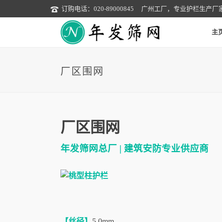
订购电话：020-89000845
广州工厂，专业护栏生产厂
主
厂区围网
厂区围网
年发筛网总厂 | 建筑安防专业供应商
【丝径】
5.0mm