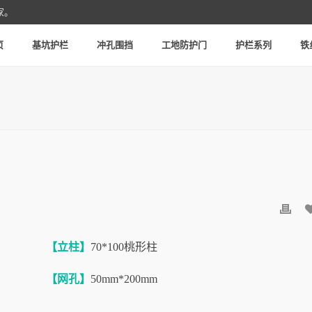
家。
页
基坑护栏
冲孔围挡
工地防护门
护栏系列
铁
【立柱】
70*100桃形柱
【网孔】
50mm*200mm