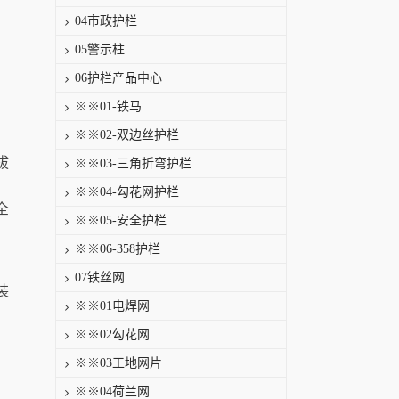
04市政护栏
05警示柱
06护栏产品中心
※※01-铁马
※※02-双边丝护栏
拔
※※03-三角折弯护栏
※※04-勾花网护栏
全
※※05-安全护栏
※※06-358护栏
07铁丝网
装
※※01电焊网
※※02勾花网
※※03工地网片
※※04荷兰网