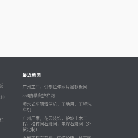
最近新闻
广州工厂，订制拉伸网片黑钢板网
358防攀爬护栏网
拉伸
喷水式车辆清洁机，工地用，工程洗
车机
广州厂家，花园装饰，护坡土木工
护栏
程，格宾网石笼网，电焊石笼网（外
贸定制）