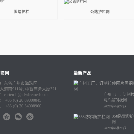
围墙护栏
公路护栏网
发筛网
最新产品
广东省广州市海珠区
大道南911号, 中智商务大厦321
广州工厂，订制
arten.li@nfwiremesh.com
网片黑钢板网
 +86 (0) 20 89000845
 +86 (0) 20 34008960
2020年4月27日
358防攀爬
网
2020年4月26日