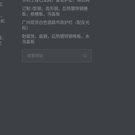
水利工程石笼网，雷诺护垫，格宾网
订制 i型钢，齿形钢，后热镀锌钢栅
板，格栅板，沟盖板
机，
车机
广州现货白色道路市政护栏（配反光
标）
耐腐蚀，扁钢，后热镀锌钢格板，水
程，
沟盖板
定