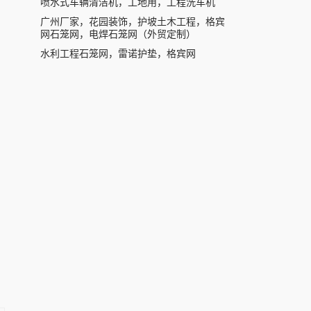
喷水式车辆清洁机，工地用，工程洗车机
广州厂家，花园装饰，护坡土木工程，格宾
网石笼网，电焊石笼网（外贸定制）
水利工程石笼网，雷诺护垫，格宾网