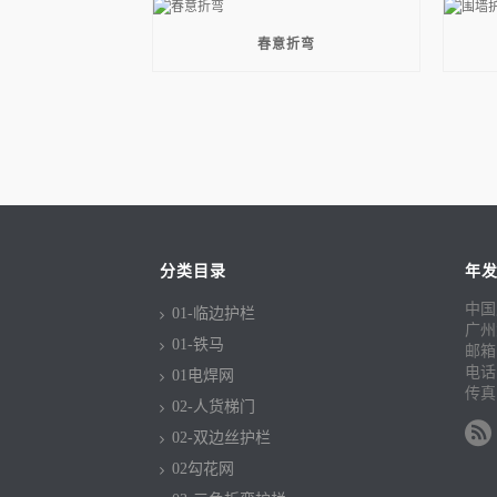
春意折弯
分类目录
年
中国
01-临边护栏
广州
01-铁马
邮箱：c
电话：
01电焊网
传真：
02-人货梯门
02-双边丝护栏
02勾花网