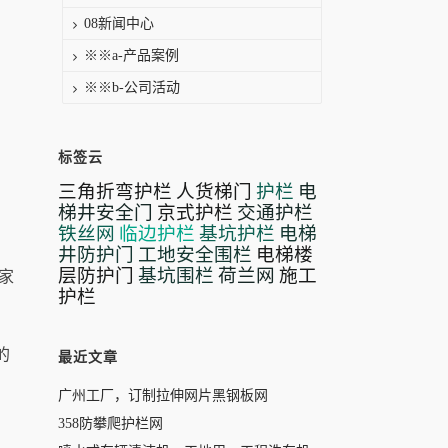
08新闻中心
※※a-产品案例
※※b-公司活动
标签云
三角折弯护栏
人货梯门
护栏
电
梯井安全门
京式护栏
交通护栏
铁丝网
临边护栏
基坑护栏
电梯
井防护门
工地安全围栏
电梯楼
层防护门
基坑围栏
荷兰网
施工
家
护栏
、
的
最近文章
广州工厂，订制拉伸网片黑钢板网
358防攀爬护栏网