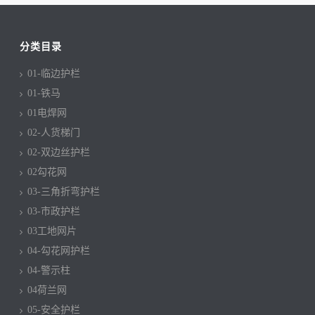
分类目录
01-临边护栏
01-铁马
01电焊网
02-人货梯门
02-双边丝护栏
02勾花网
03-三角折弯护栏
03-市政护栏
03工地网片
04-勾花网护栏
04-警示柱
04荷兰网
05-安全护栏