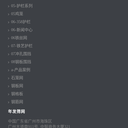
05-护栏系列
05鸡笼
06-358护栏
06-新闻中心
06铁丝网
07-铁艺护栏
07冲孔围挡
08钢板围挡
a-产品案例
石笼网
钢板网
钢格板
钢筋网
年发筛网
中国广东省广州市海珠区
广州大道南911号, 中智商务大厦321