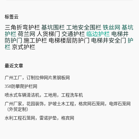
标签云
三角折弯护栏
基坑围栏
工地安全围栏
铁丝网
基坑
护栏
荷兰网
人货梯门
交通护栏
临边护栏
电梯井
防护门
施工护栏
电梯楼层防护门
电梯井安全门
护
栏
京式护栏
最近文章
广州工厂，订制拉伸网片黑钢板网
358防攀爬护栏网
喷水式车辆清洁机，工地用，工程洗车机
广州厂家，花园装饰，护坡土木工程，格宾网石笼网，电焊石笼网
（外贸定制）
水利工程石笼网，雷诺护垫，格宾网