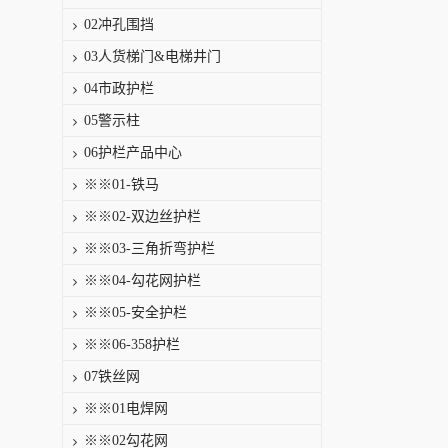
02冲孔围挡
03人货梯门&电梯井门
04市政护栏
05警示柱
06护栏产品中心
※※01-铁马
※※02-双边丝护栏
※※03-三角折弯护栏
※※04-勾花网护栏
※※05-安全护栏
※※06-358护栏
07铁丝网
※※01电焊网
※※02勾花网