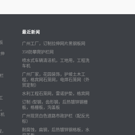
最近新闻
广州工厂，订制拉伸网片黑钢板网
358防攀爬护栏网
拉伸
喷水式车辆清洁机，工地用，工程洗
车机
广州厂家，花园装饰，护坡土木工
护栏
程，格宾网石笼网，电焊石笼网（外
贸定制）
水利工程石笼网，雷诺护垫，格宾网
订制 i型钢，齿形钢，后热镀锌钢栅
板，格栅板，沟盖板
机，
车机
广州现货白色道路市政护栏（配反光
标）
耐腐蚀，扁钢，后热镀锌钢格板，水
程，