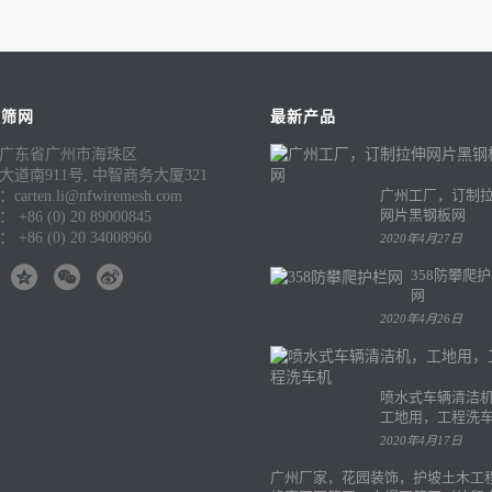
发筛网
最新产品
广东省广州市海珠区
大道南911号, 中智商务大厦321
广州工厂，订制
arten.li@nfwiremesh.com
网片黑钢板网
 +86 (0) 20 89000845
 +86 (0) 20 34008960
2020年4月27日
358防攀爬
网
2020年4月26日
喷水式车辆清洁
工地用，工程洗
2020年4月17日
广州厂家，花园装饰，护坡土木工