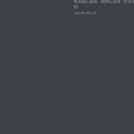
格宾网石笼网，电焊石笼网（外贸
制）
2020年4月16日