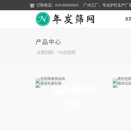
订购电话：020-89000845
广州工厂，专业护栏生产厂
主
产品中心
分类归档："02勾花网"
包胶隔离铁丝网
墨绿色菱形网
阅读更多
阅读更多