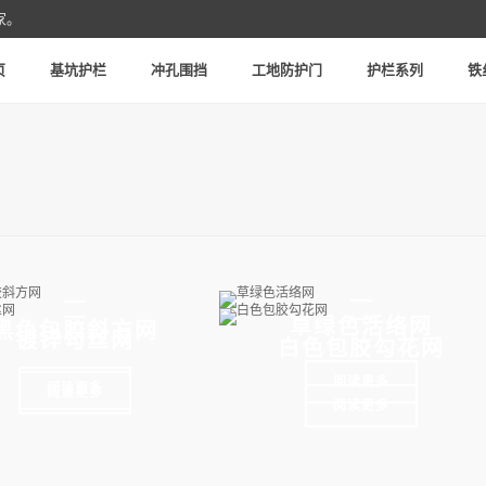
家。
页
基坑护栏
冲孔围挡
工地防护门
护栏系列
铁
草绿色活络网
黑色包胶斜方网
镀锌勾丝网
白色包胶勾花网
阅读更多
阅读更多
阅读更多
阅读更多