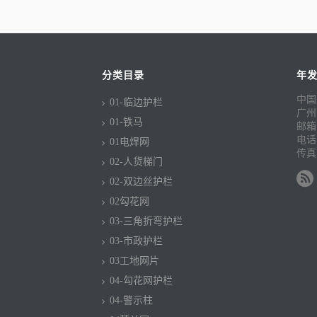
分类目录
年
中国
01-临边护栏
广州
01-铁马
邮箱：c
电话：
01电焊网
传真：
02-人货梯门
02-双边丝护栏
02勾花网
03-三角折弯护栏
03-市政护栏
03工地网片
04-勾花网护栏
04-警示柱