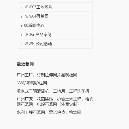
※※03工地网片
※※04荷兰网
08新闻中心
※※a-产品案例
※※b-公司活动
最近新闻
广州工厂，订制拉伸网片黑钢板网
358防攀爬护栏网
喷水式车辆清洁机，工地用，工程洗车机
广州厂家，花园装饰，护坡土木工程，格宾
网石笼网，电焊石笼网（外贸定制）
水利工程石笼网，雷诺护垫，格宾网